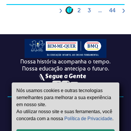
1
2
3
...
44
Nossa história acompanha o tempo.
Nossa educação antecipa o futuro.
Segue a Gente
Nós usamos cookies e outras tecnologias
semelhantes para melhorar a sua experiência
em nosso site.
Nossos Contatos
Ao utilizar nosso site e suas ferramentas, você
(81) 99956-0271
(81) 99956–0288
concorda com a nossa
Política de Privacidade
.
secretaria.1@escolabemmequer.com
secretaria.2@escolabemmequer.com
R. Faustino Pôrto, 151 - Boa Viagem, Recife - PE